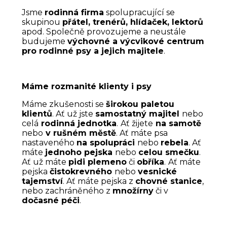
Jsme
rodinná firma
spolupracující se
skupinou
přátel, trenérů, hlídaček, lektorů
apod. Společně provozujeme a neustále
budujeme
výchovné a výcvikové centrum
pro rodinné psy a jejich majitele
.
Máme rozmanité klienty i psy
Máme zkušenosti se
širokou paletou
klientů
. Ať už jste
samostatný majitel
nebo
celá
rodinná jednotka
.
Ať žijete
na samotě
nebo
v rušném městě
. Ať máte psa
nastaveného
na spolupráci
nebo
rebela
. Ať
máte
jednoho pejska
nebo
celou smečku
.
Ať už máte
pidi plemeno
či
obříka
.
Ať máte
pejska
čistokrevného
nebo
vesnické
tajemství
. Ať máte pejska z
chovné stanice
,
nebo zachráněného z
množírny
či v
dočasné péči
.