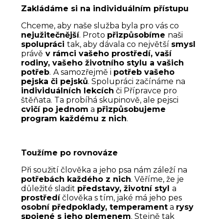
Zakládáme si na individuálním přístupu
Chceme, aby naše služba byla pro vás co
nejužitečnější
. Proto
přizpůsobíme
naši
spolupráci
tak, aby dávala co největší
smysl
právě
v rámci vašeho prostředí, vaší
rodiny, vašeho životního stylu a vašich
potřeb
.
A samozřejmě i
potřeb vašeho
pejska či pejsků
. Spolupráci začínáme na
individuálních lekcích
či Přípravce pro
štěňata. Ta probíhá skupinově, ale pejsci
cvičí po jednom
a
přizpůsobujeme
program každému z nich
.
Toužíme po rovnováze
Při soužití člověka a jeho psa nám záleží na
potřebách každého z nich
. Věříme, že je
důležité sladit
představy, životní styl
a
prostředí
člověka s tím, jaké má jeho pes
osobní předpoklady, temperament
a
rysy
spojené s jeho plemenem
. Stejně tak