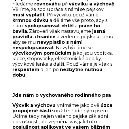
hledáme
rovnováhu
při
výcviku a výchově
.
Věříme, že spolupráce s námi se pejskovi
musí vyplatit
. Při výcviku používáme
krmnou dávku
a děláme vše proto, aby s
námi
spolupracovat chtěl
a
práce ho
bavila
. Zároveň však nastavujeme
jasná
pravidla
a
hranice
a vedeme pejska k tomu,
aby se mu
nevyplatilo s námi
nespolupracovat
. Nevyhýbáme se
výcvikovým pomůckám
jako jsou vodítka,
klece, stopovačky, elektronické obojky,
výcviková lanka a další. Používáme je však s
respektem
a jen po
nezbytně nutnou
dobu
.
Jde nám o vychovaného rodinného psa
Výcvik a výchovu
vnímáme jako dvě
úzce
propojené části
soužití s rodinným psem.
Učíme tedy nejen vašeho pejska základní
poslušnosti, ale zejména vás, jak tuto
poslušnost aplikovat ve vašem běžném