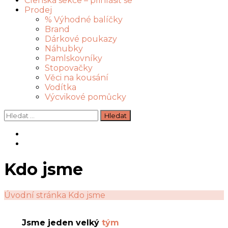
Členská sekce – přihlásit se
Prodej
% Výhodné balíčky
Brand
Dárkové poukazy
Náhubky
Pamlskovníky
Stopovačky
Věci na kousání
Vodítka
Výcvikové pomůcky
Vyhledávání
Kdo jsme
Úvodní stránka
Kdo jsme
Jsme jeden velký
tým