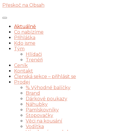
Přeskoč na Obsah
Aktuálně
Co nabízíme
Přihláška
Kdo jsme
Tým
Hlídači
Trenéři
Ceník
Kontakt
Členská sekce – přihlásit se
Prodej
% Výhodné balíčky
Brand
Dárkové poukazy
Náhubky
Pamlskovníky
Stopovačky
Věci na kousání
Vodítka