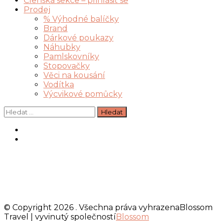
Členská sekce – přihlásit se
Prodej
% Výhodné balíčky
Brand
Dárkové poukazy
Náhubky
Pamlskovníky
Stopovačky
Věci na kousání
Vodítka
Výcvikové pomůcky
Vyhledávání
© Copyright 2026
. Všechna práva vyhrazena
Blossom
Travel | vyvinutý společností
Blossom