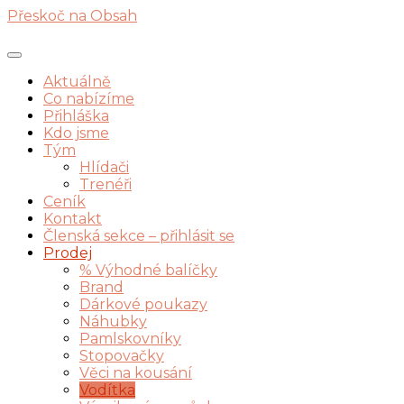
Přeskoč na Obsah
Aktuálně
Co nabízíme
Přihláška
Kdo jsme
Tým
Hlídači
Trenéři
Ceník
Kontakt
Členská sekce – přihlásit se
Prodej
% Výhodné balíčky
Brand
Dárkové poukazy
Náhubky
Pamlskovníky
Stopovačky
Věci na kousání
Vodítka