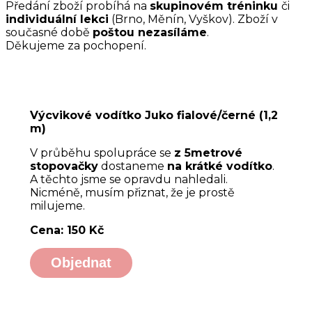
Předání zboží probíhá na
skupinovém tréninku
či
individuální lekci
(Brno, Měnín, Vyškov). Zboží v
současné době
poštou nezasíláme
.
Děkujeme za pochopení.
Výcvikové vodítko Juko fialové/černé (1,2
m)
V průběhu spolupráce se
z 5metrové
stopovačky
dostaneme
na krátké vodítko
.
A těchto jsme se opravdu nahledali.
Nicméně, musím přiznat, že je prostě
milujeme.
Cena: 150 Kč
Objednat