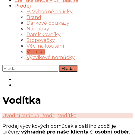
Členská sekce – přihlásit se
Prodej
% Výhodné balíčky
Brand
Dárkové poukazy
Náhubky
Pamlskovníky
Stopovačky
Věci na kousání
Vodítka
Výcvikové pomůcky
Vyhledávání
Vodítka
Úvodní stránka
Prodej
Vodítka
Prodej výcvikových pomůcek a dalšího zboží je
určený
výhradně pro naše klienty
či
osobní odběr
.