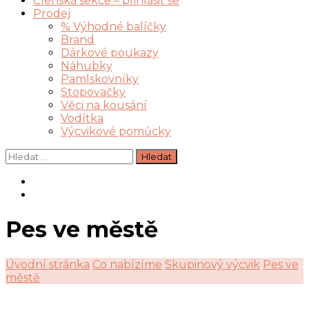
Členská sekce – přihlásit se
Prodej
% Výhodné balíčky
Brand
Dárkové poukazy
Náhubky
Pamlskovníky
Stopovačky
Věci na kousání
Vodítka
Výcvikové pomůcky
Vyhledávání
Pes ve městě
Úvodní stránka
Co nabízíme
Skupinový výcvik
Pes ve
městě