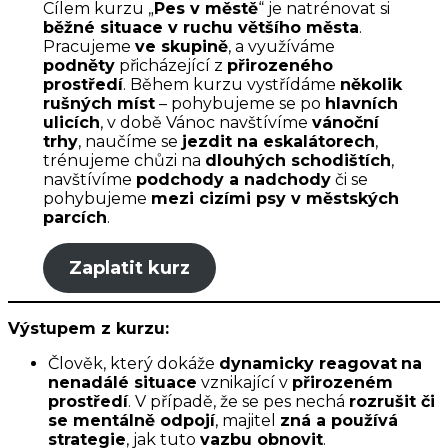
Cílem kurzu „
Pes v městě
“ je natrénovat si
běžné situace v ruchu většího města
.
Pracujeme
ve skupině
, a využíváme
podněty
přicházející z
přirozeného
prostředí
. Během kurzu vystřídáme
několik
rušných míst
– pohybujeme se po
hlavních
ulicích
, v době Vánoc navštívíme
vánoční
trhy
, naučíme se
jezdit na eskalátorech
,
trénujeme chůzi na
dlouhých schodištích
,
navštívíme
podchody a nadchody
či se
pohybujeme
mezi cizími psy v městských
parcích
.
Zaplatit kurz
Výstupem z kurzu:
Člověk, který dokáže
dynamicky reagovat
na
nenadálé situace
vznikající v
přirozeném
prostředí
. V případě, že se pes nechá
rozrušit či
se mentálně odpojí
, majitel
zná a používá
strategie
, jak tuto
vazbu obnovit
.