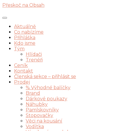
Přeskoč na Obsah
Aktuálně
Co nabízíme
Přihláška
Kdo jsme
Tým
Hlídači
Trenéři
Ceník
Kontakt
Členská sekce – přihlásit se
Prodej
% Výhodné balíčky
Brand
Dárkové poukazy
Náhubky
Pamlskovníky
Stopovačky
Věci na kousání
Vodítka