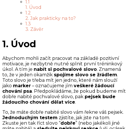
1.1
1. Úvod
1.2
2. Jak prakticky na to?
1.3
3. Závěr
1. Úvod
Abychom mohli začít pracovat na základě pozitivní
motivace, je nezbytně nutné splnit první tréninkový
úkol. A tím je
nabít si pochvalové slovo
. Znamená
to, že v jeden okamžik
spojíme slovo se žrádlem
.
Toto slovo je třeba mít jen jedno, které nám slouží
jako
marker
– označujeme jím
veškeré
žádoucí
chování psa
. Předpokládáme, že pokud budeme mít
dobře nabité pochvalové slovo, pak
pejsek bude
žádoucího chování dělat více
.
To, že máte dobře nabité slovo vám řekne váš pejsek.
Jednoduchým testem
zjistíte, jak jste na tom.
Zkuste jen tak říct slovo “
dobře
” (nebo jakékoli jiné
máte nabité) a
sledujte pejskovi reakce
(uši, ocásek,