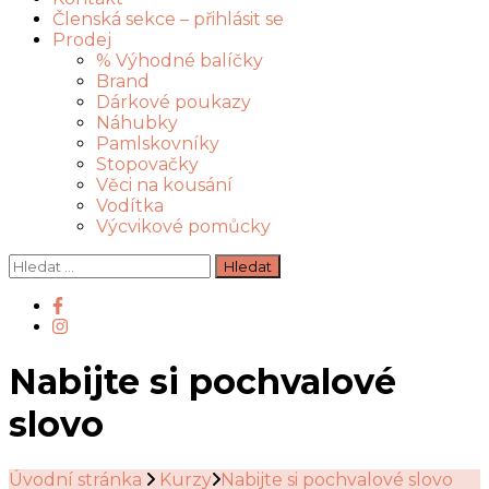
Členská sekce – přihlásit se
Prodej
% Výhodné balíčky
Brand
Dárkové poukazy
Náhubky
Pamlskovníky
Stopovačky
Věci na kousání
Vodítka
Výcvikové pomůcky
Vyhledávání
Nabijte si pochvalové
slovo
Úvodní stránka
Kurzy
Nabijte si pochvalové slovo