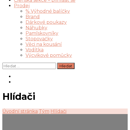
Členská sekce – přihlásit se
Prodej
% Výhodné balíčky
Brand
Dárkové poukazy
Náhubky
Pamlskovníky
Stopovačky
Věci na kousání
Vodítka
Výcvikové pomůcky
Vyhledávání
Hlídači
Úvodní stránka
Tým
Hlídači