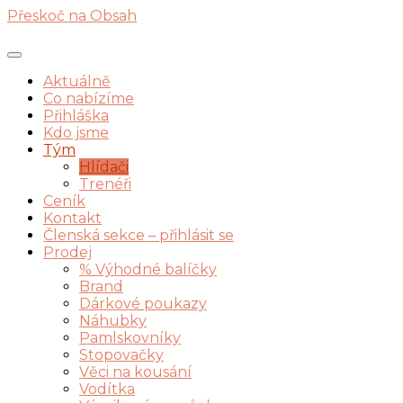
Přeskoč na Obsah
Aktuálně
Co nabízíme
Přihláška
Kdo jsme
Tým
Hlídači
Trenéři
Ceník
Kontakt
Členská sekce – přihlásit se
Prodej
% Výhodné balíčky
Brand
Dárkové poukazy
Náhubky
Pamlskovníky
Stopovačky
Věci na kousání
Vodítka